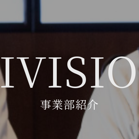
I
V
I
S
I
O
事業部紹介