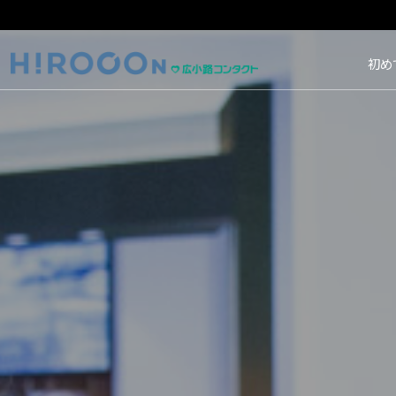
HIROCON｜広小路コン
初め