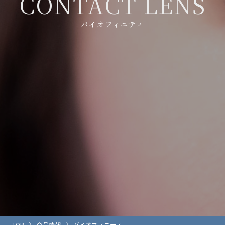
C
O
N
T
A
C
T
L
E
N
S
バイオフィニティ
TOP
商品情報
バイオフィニティ