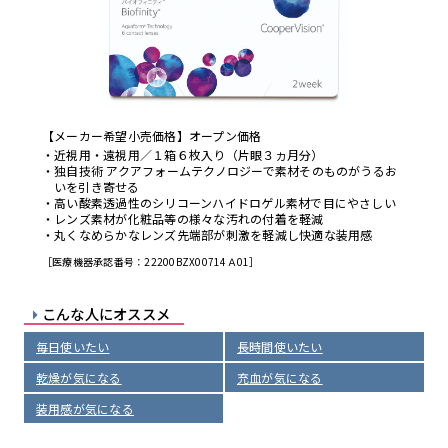
【メーカー希望小売価格】オープン価格
近視用・遠視用／１箱６枚入り（片眼３ヵ月分）
独自技術 アクアフォームテクノロジーで素材そのものがうるお
いを引き寄せる
高い酸素透過性のシリコーンハイドロゲル素材で目にやさしい
レンズ素材が化粧品等の様々な汚れの付着を軽減
丸くなめらかなレンズ先端部が刺激を軽減し快適な装用感
［医療機器承認番号：22200BZX00714Ａ01］
こんな人にオススメ
毎日使いたい
長時間使いたい
乾燥が気になる
充血が気になる
装用感が気になる