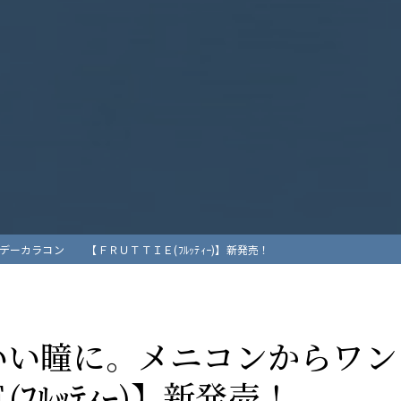
ーカラコン 【ＦＲＵＴＴＩＥ(ﾌﾙｯﾃｨｰ)】新発売！
いい瞳に。メニコンから
ﾌﾙｯﾃｨｰ)】新発売！