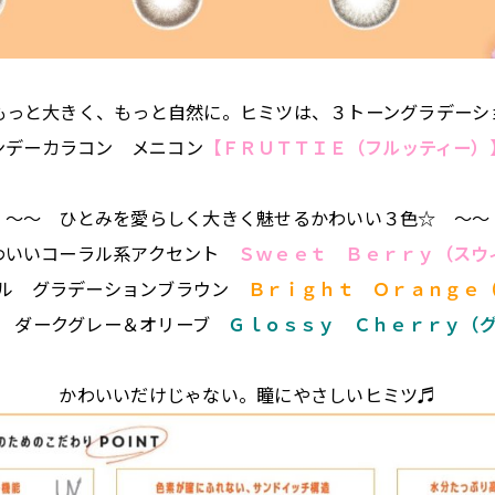
もっと大きく、もっと自然に。ヒミツは、３トーングラデーシ
ンデーカラコン メニコン
【ＦＲＵＴＴＩＥ（フルッティー）
～～ ひとみを愛らしく大きく魅せるかわいい３色☆ ～～
わいいコーラル系アクセント
Ｓｗｅｅｔ Ｂｅｒｒｙ（スウ
ラル グラデーションブラウン
Ｂｒｉｇｈｔ Ｏｒａｎｇｅ
か ダークグレー＆オリーブ
Ｇｌｏｓｓｙ Ｃｈｅｒｒｙ（
かわいいだけじゃない。瞳にやさしいヒミツ♬