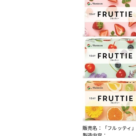
販売名
「フルッティ
製造内容