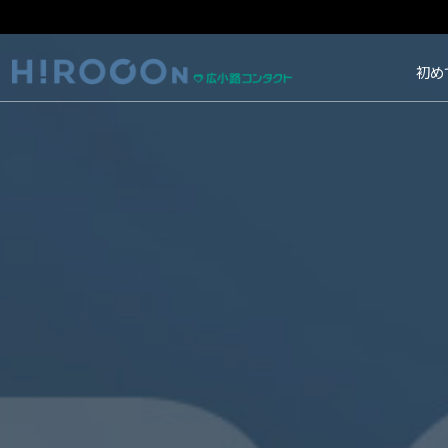
HIROCON｜広小路コン
初め