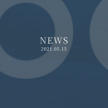
N
E
W
S
2021.05.15