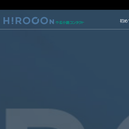
HIROCON｜広小路コン
初め