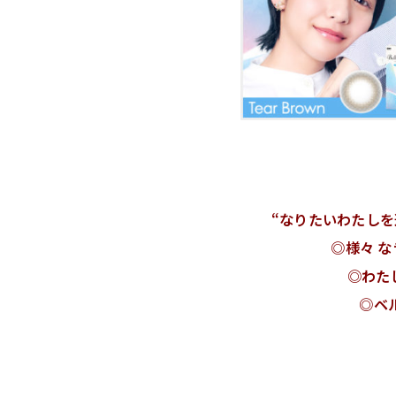
“なりたいわたしを
◎様々 
◎わた
◎ベ