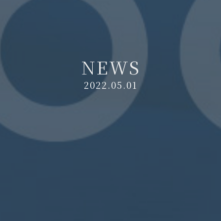
N
E
W
S
2022.05.01