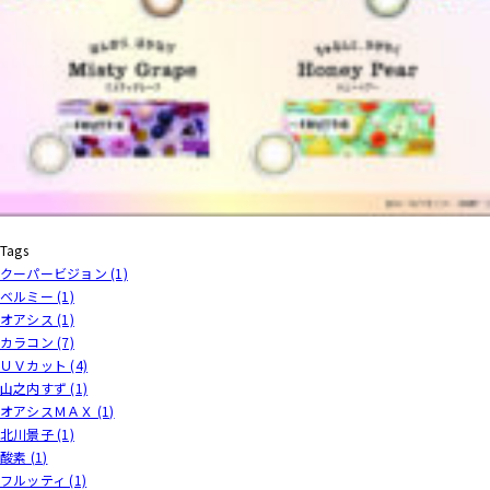
Tags
クーパービジョン (1)
ベルミー (1)
オアシス (1)
カラコン (7)
ＵＶカット (4)
山之内すず (1)
オアシスＭＡＸ (1)
北川景子 (1)
酸素 (1)
フルッティ (1)