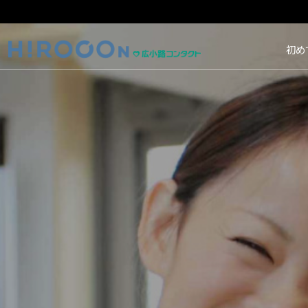
HIROCON｜広小路コン
初め