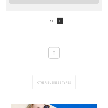
1 / 1
1
OTHER BUSINESS TYPES