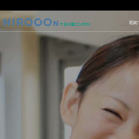
HIROCON｜広小路コン
初め