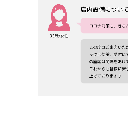
店内設備
につい
コロナ対策も、きち
33歳/女性
この度はご来店いた
ックは勿論、受付に
の座席は間隔をあけ
これからも皆様に安
上げております♪