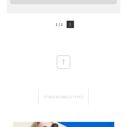
1 / 1
1
OTHER BUSINESS TYPES