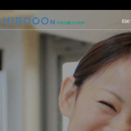
HIROCON｜広小路コン
初め