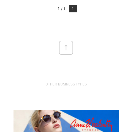
1 / 1
1
OTHER BUSINESS TYPES