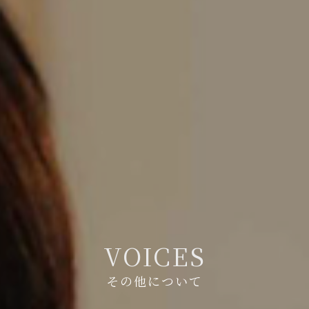
V
O
I
C
E
S
その他について