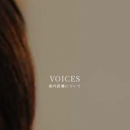
V
O
I
C
E
S
店内設備について