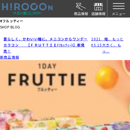
HIROCON｜広小路コンタクト｜【豊橋・浜松
メニュー
#フルッティー
SHOP BLOG
愛らしく、かわいい瞳に。メニコンからワンデー
2021.
瞳、もっと
カラコン 【ＦＲＵＴＴＩＥ(ﾌﾙｯﾃｨｰ)】新発
05.15
大きく、も
売！
っ...
新商品情報