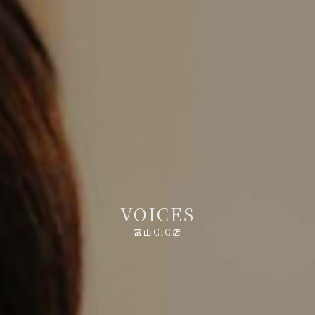
V
O
I
C
E
S
富山CiC店