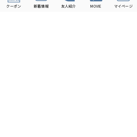
ご紹介者様へもプレゼントがございますので是非ご利用くださ
い♪
お友達登録の方法は、LINEホーム画面から1番上に表示される検
索窓をタップし、【広小路コンタクト】と検索した後、ご利用
の店舗を追加してください♪
サービス
についてのお客様の声
-
2025年10月
富山CiC店
右左が分からなくなったのでチェックしてもらいました。つい
でにクリーニングもしていただき感謝です！
いつもHIROCONをご利用いただき、誠にありがとうございま
す。HIROCONでは、お使いのハードコンタクトレンズ・ソフト
コンタクトレンズのキズや汚れ、左右チェックを無料で承って
おります。また、日頃のお手入れでは落としきれない汚れも綺