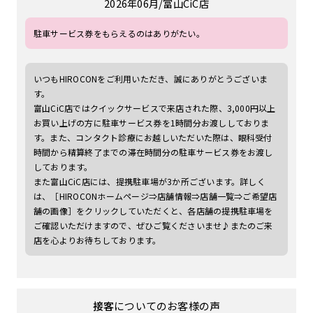
2026年06月
富山CiC店
駐車サービス券をもらえるのはありがたい。
いつもHIROCONをご利用いただき、誠にありがとうございま
す。
富山CiC店ではクイックサービスで来店された際、3,000円以上
お買い上げの方に駐車サービス券を1時間分お渡ししておりま
す。また、コンタクト診療にお越しいただいた際は、眼科受付
時間から精算終了までの滞在時間分の駐車サービス券をお渡し
しております。
また富山CiC店には、提携駐車場が3か所ございます。詳しく
は、［HIROCONホームページ⇒店舗情報⇒店舗一覧⇒ご希望店
舗の画像］をクリックしていただくと、各店舗の提携駐車場を
ご確認いただけますので、ぜひご覧くださいませ♪またのご来
店を心よりお待ちしております。
接客
についてのお客様の声